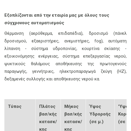
Εξοπλίζονται από την εταιρία μας με όλους τους
σύγχρονους αυτοματισμούς
Θέρμανση (αερόθερμα, επιδαπέδια), δροσισμό (πάνελ
δροσισμού, εξαεριστήρες, ανεμιστήρες, fog), αυτόματη
λίπανση - σύστημα υδροπονίας, κουρτίνα σκίασης -
εξοικονόμησης ενέργειας, σύστημα επεξεργασίας νερού,
ψυκτικούς θαλάμους αποθήκευσης της πρωτογενούς
παραγωγής, γεννήτριες, ηλεκτροπαραγωγά ζεύγη (ΗΖ),
δεξαμενές συλλογής και αποθήκευσης νερού κα.
Τύπος
Πλάτος
Μήκος
Ύψος
'Υψος
βασ/κής
βασ/κής
Υδροροής
Κορφ
κατασκ/
κατασκ/
(σε μ.)
(σε μ.
κης
κης