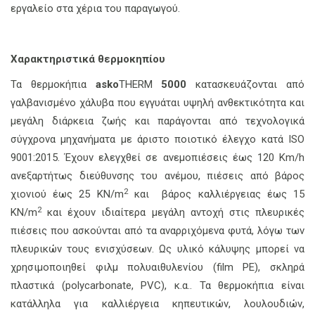
εργαλείο στα χέρια του παραγωγού.
Χαρακτηριστικά θερμοκηπίου
Τα θερμοκήπια
asko
THERM
5000
κατασκευάζονται από
γαλβανισμένο χάλυβα που εγγυάται υψηλή ανθεκτικότητα και
μεγάλη διάρκεια ζωής και παράγονται από τεχνολογικά
σύγχρονα μηχανήματα με άριστο ποιοτικό έλεγχο κατά ISO
9001:2015. Έχουν ελεγχθεί σε ανεμοπιέσεις έως 120 Km/h
ανεξαρτήτως διεύθυνσης του ανέμου, πιέσεις από βάρος
2
χιονιού έως 25 KN/m
και βάρος καλλιέργειας έως 15
2
KN/m
και έχουν ιδιαίτερα μεγάλη αντοχή στις πλευρικές
πιέσεις που ασκούνται από τα αναρριχόμενα φυτά, λόγω των
πλευρικών τους ενισχύσεων. Ως υλικό κάλυψης μπορεί να
χρησιμοποιηθεί φιλμ πολυαιθυλενίου (film PE), σκληρά
πλαστικά (polycarbonate, PVC), κ.α.. Τα θερμοκήπια είναι
κατάλληλα για καλλιέργεια κηπευτικών, λουλουδιών,